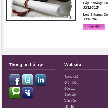
Lớp 2 tháng:
Dự
30
/
12
/201
5
Lớp 3 tháng:
Dự
30
/
1
/201
6
Xem tiếp
Thông tin hỗ trợ
Website
Trang chủ
Giới thiệu
Đào tạo
Sinh viên
Văn bản
Liên hệ