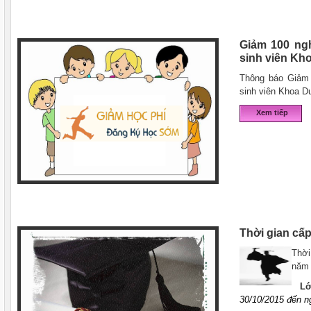
Giảm 100 ngh
sinh viên Kho
Thông báo Giảm 
sinh viên Khoa Du
Xem tiếp
Thời gian cấ
Thời
năm
L
30
/
10
/201
5
đến n