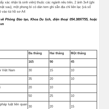
ấy xác nhận là sinh viên) thuộc các ngành nêu trên, 2 ảnh 3x4 (ghi
ặt sau), một phong bì có dán tem ghi sẵn địa chỉ liên lạc (và số
ỏ vào túi hồ sơ A4
hệ về Phòng Đào tạo, Khoa Du lịch, điện thoại 054.3897755, hoặc
.vn
Ba tháng
Hai tháng
Một tháng
165
90
45
ội Việt Nam
30
15
10
35
20
10
i
20
10
50
25
10
pháp luật liên quan
30
20
15