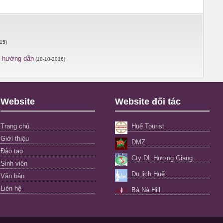
15)
ụ hướng dẫn
(18-10-2016)
Website
Website đối tác
Trang chủ
Huế Tourist
Giới thiệu
DMZ
Đào tạo
Cty DL Hương Giang
Sinh viên
Du lịch Huế
Văn bản
Liên hệ
Bà Nà Hill