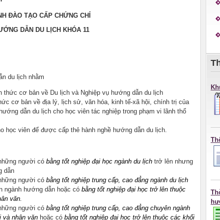
H ĐÀO TẠO CẤP CHỨNG CHỈ
ƯỚNG DẪN DU LỊCH KHÓA
11
T
ẫn du lịch nhằm
Kh
n thức cơ bản về Du lịch và Nghiệp vụ hướng dẫn du lịch
ức cơ bản về địa lý, lịch sử, văn hóa, kinh tế-xã hội, chính trị của
ướng dẫn du lịch cho học viên tác nghiệp trong phạm vi lãnh thổ
ho học viên để được cấp thẻ hành nghề hướng dẫn du lịch.
Th
 những người có
bằng tốt nghiệp đại học ngành du lịch
trở lên nhưng
g dẫn
 những người có
bằng tốt nghiệp trung cấp, cao đẳng ngành du lịch
yên ngành hướng dẫn hoặc có
bằng tốt nghiệp đại học trở lên thuộc
Th
hân văn.
hư
 những người có
bằng tốt nghiệp trung cấp, cao đẳng chuyên ngành
ội và nhân văn
hoặc có
bằng tốt nghiệp đại học trở lên thuộc các khối