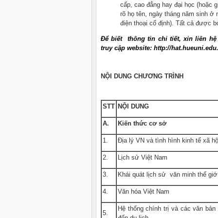
cấp, cao đẳng hay đại học (hoặc gi
rõ họ tên, ngày tháng năm sinh ở m
điện thoại cố định). Tất cả được b
Để biết thông tin chi tiết, xin liên 
truy cập website: http://hat.hueuni.edu
NỘI DUNG CHƯƠNG TRÌNH
STT
NỘI DUNG
A.
Kiến thức cơ sở
1.
Địa lý VN và tình hình kinh tế xã h
2.
Lịch sử Việt Nam
3.
Khái quát lịch sử văn minh thế giớ
4.
Văn hóa Việt Nam
Hệ thống chính trị và các văn bản 
5.
đến du lịch