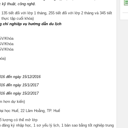
 kỹ thuật, công nghệ.
:
135 tiết đối với lớp 1 tháng, 255 tiết đối với lớp 2 tháng và 345 tiết
 thực tập cuối khóa)
 chỉ nghiệp vụ hướng dẫn du lịch
/SV/Khóa
SV/Khóa
/SV/Khóa
hóa)
016
đến ngày 15
/
12
/2016
016
đến ngày 15
/
1
/2017
016
đến ngày 15
/
2
/2017
n dự kiến)
Đại học Huế, 22 Lâm Hoằng, TP. Huế
ố lượng có thể mở lớp
 đăng ký nhập học, 1 sơ yếu lý lịch, 1 bản sao bằng tốt nghiệp trung