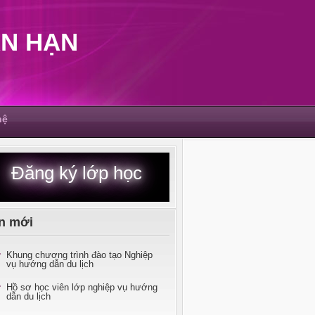
N HẠN
hệ
Đăng ký lớp học
n mới
Khung chương trình đào tạo Nghiệp
vụ hướng dẫn du lịch
Hồ sơ học viên lớp nghiệp vụ hướng
dẫn du lịch