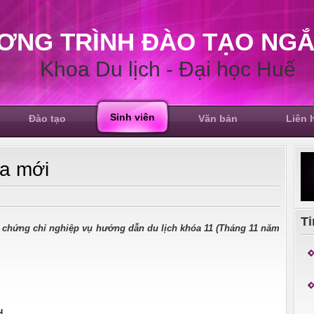
ƠNG TRÌNH ĐÀO TẠO NGẮ
Khoa Du lịch - Đại học Huế
Sinh viên
Đào tạo
Văn bản
Liên 
a mới
Ti
 chứng chỉ nghiệp vụ hướng dẫn du lịch khóa 11 (Tháng 11 năm
H