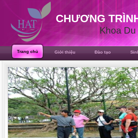
CHƯƠNG TRÌNH
Khoa Du 
Trang chủ
Giới thiệu
Đào tạo
Sin