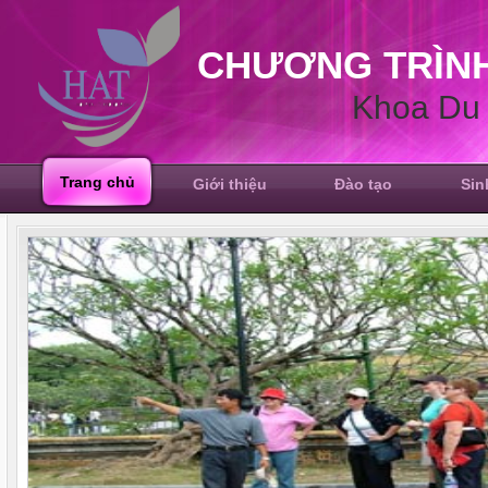
CHƯƠNG TRÌNH
Khoa Du 
Trang chủ
Giới thiệu
Đào tạo
Sin